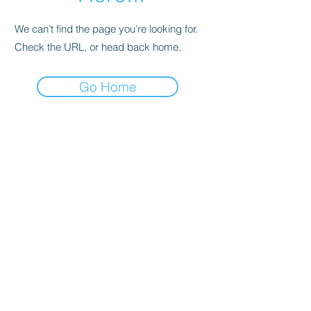
We can’t find the page you’re looking for.
Check the URL, or head back home.
Go Home
The Little Poupy
thelittlepoupy@gmail.com
© 2023 par The Little Poupy
Politique de Confidentialité
Mentions Légales